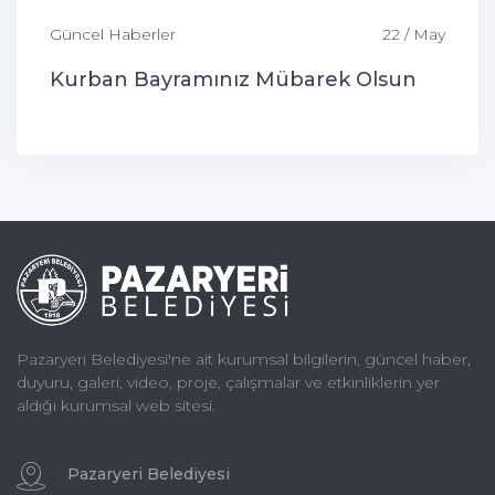
Güncel Haberler
22 / May
Kurban Bayramınız Mübarek Olsun
Pazaryeri Belediyesi'ne ait kurumsal bilgilerin, güncel haber,
duyuru, galeri, video, proje, çalışmalar ve etkinliklerin yer
aldığı kurumsal web sitesi.
Pazaryeri Belediyesi