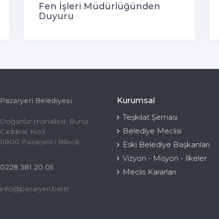
Fen İşleri Müdürlüğünden
Duyuru
Kurumsal
Pazaryeri Belediyesi
Teşkilat Şeması
Doğanlar mahallesi. Bursa
Belediye Meclisi
Caddesi. No:1
11800 Pazaryeri / Bilecik
Eski Belediye Başkanları
Vizyon - Misyon - İlkeler
0228 381 20 05
Meclis Kararları
info@pazaryeri.bel.tr