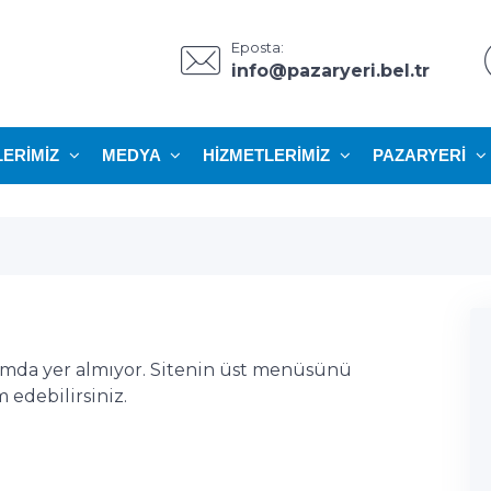
Eposta:
info@pazaryeri.bel.tr
LERIMIZ
MEDYA
HIZMETLERIMIZ
PAZARYERI
ımda yer almıyor. Sitenin üst menüsünü
edebilirsiniz.