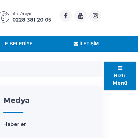
Bizi Arayın:
0228 381 20 05
E-BELEDIYE
İLETIŞIM
Hızlı
Menü
Medya
Haberler