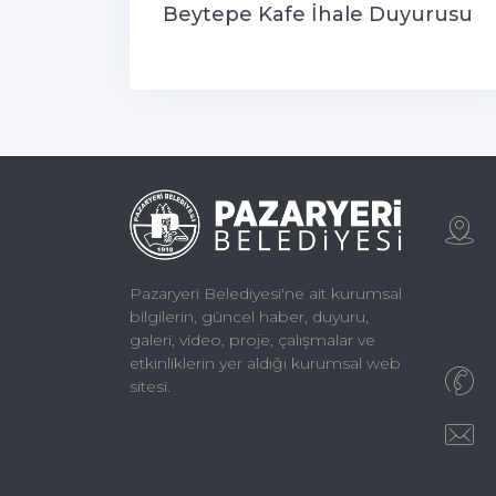
Beytepe Kafe İhale Duyurusu
Pazaryeri Belediyesi'ne ait kurumsal
bilgilerin, güncel haber, duyuru,
galeri, video, proje, çalışmalar ve
etkinliklerin yer aldığı kurumsal web
sitesi.