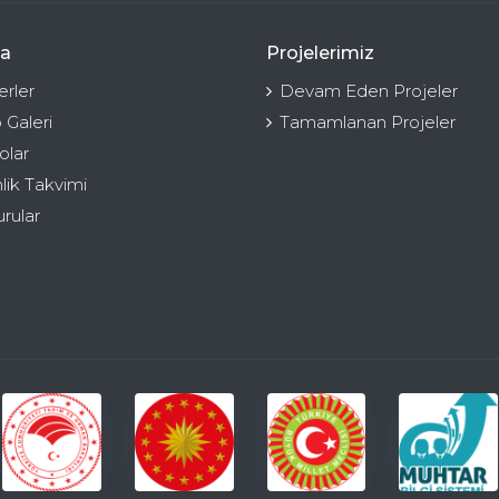
a
Projelerimiz
rler
Devam Eden Projeler
 Galeri
Tamamlanan Projeler
olar
nlik Takvimi
rular