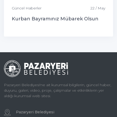
Güncel Haberler
22 / May
Kurban Bayramınız Mübarek Olsun
Pazaryeri Belediyesi'ne ait kurumsal bilgilerin, güncel haber,
duyuru, galeri, video, proje, çalışmalar ve etkinliklerin yer
aldığı kurumsal web sitesi.
Pazaryeri Belediyesi