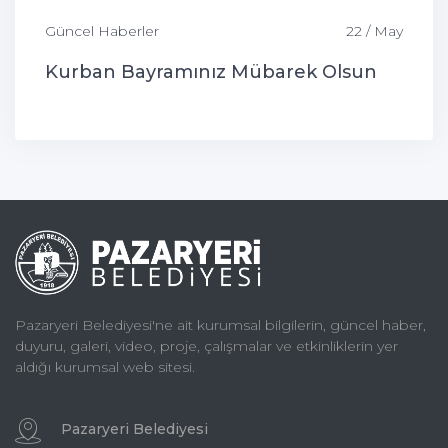
Güncel Haberler
22 / May
Kurban Bayramınız Mübarek Olsun
Pazaryeri Belediyesi'ne ait kurumsal bilgilerin, güncel haber,
duyuru, galeri, video, proje, çalışmalar ve etkinliklerin yer
aldığı kurumsal web sitesi.
Pazaryeri Belediyesi