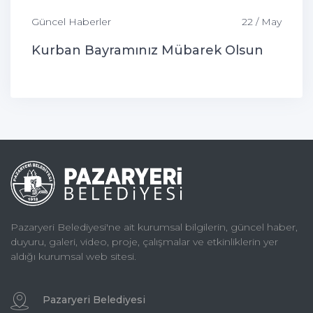
Güncel Haberler
22 / May
Kurban Bayramınız Mübarek Olsun
Pazaryeri Belediyesi'ne ait kurumsal bilgilerin, güncel haber,
duyuru, galeri, video, proje, çalışmalar ve etkinliklerin yer
aldığı kurumsal web sitesi.
Pazaryeri Belediyesi