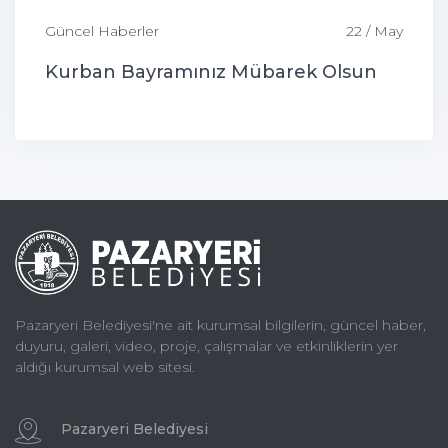
Güncel Haberler
22 / May
Kurban Bayramınız Mübarek Olsun
Pazaryeri Belediyesi'ne ait kurumsal bilgilerin, güncel haber,
duyuru, galeri, video, proje, çalışmalar ve etkinliklerin yer
aldığı kurumsal web sitesi.
Pazaryeri Belediyesi