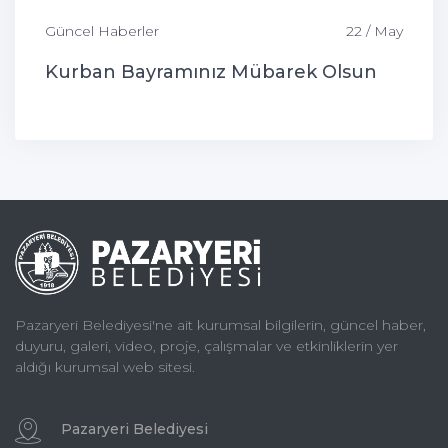
Güncel Haberler
22 / May
Kurban Bayramınız Mübarek Olsun
Pazaryeri Belediyesi'ne ait kurumsal bilgilerin, güncel haber,
duyuru, galeri, video, proje, çalışmalar ve etkinliklerin yer
aldığı kurumsal web sitesi.
Pazaryeri Belediyesi