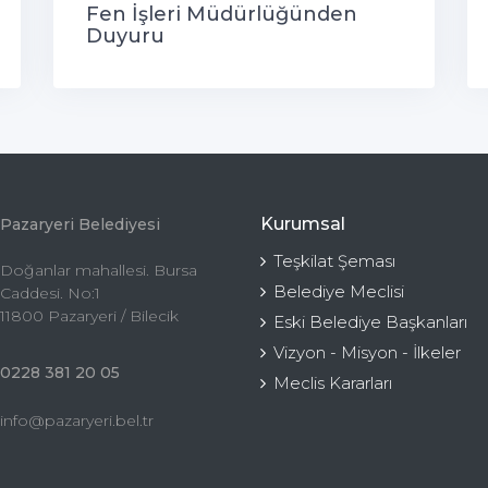
Fen İşleri Müdürlüğünden
Duyuru
Kurumsal
Pazaryeri Belediyesi
Teşkilat Şeması
Doğanlar mahallesi. Bursa
Belediye Meclisi
Caddesi. No:1
11800 Pazaryeri / Bilecik
Eski Belediye Başkanları
Vizyon - Misyon - İlkeler
0228 381 20 05
Meclis Kararları
info@pazaryeri.bel.tr