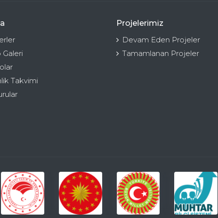
a
Projelerimiz
rler
Devam Eden Projeler
 Galeri
Tamamlanan Projeler
olar
nlik Takvimi
rular