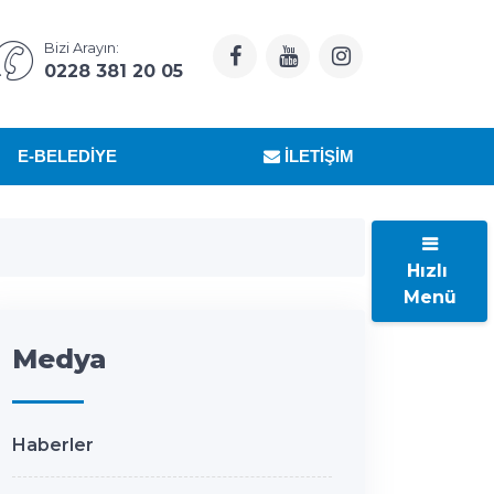
Bizi Arayın:
0228 381 20 05
E-BELEDIYE
İLETIŞIM
Hızlı
Menü
Medya
Haberler