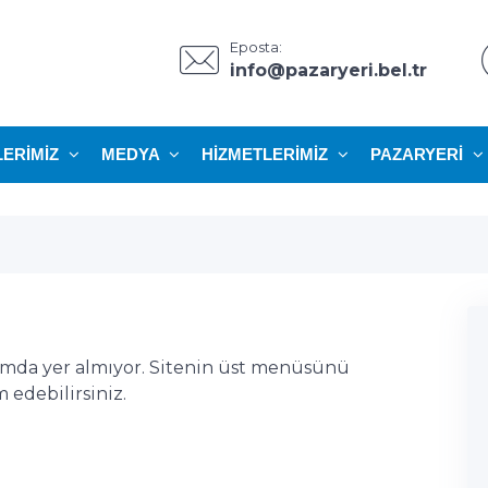
Eposta:
info@pazaryeri.bel.tr
LERIMIZ
MEDYA
HIZMETLERIMIZ
PAZARYERI
ımda yer almıyor. Sitenin üst menüsünü
edebilirsiniz.