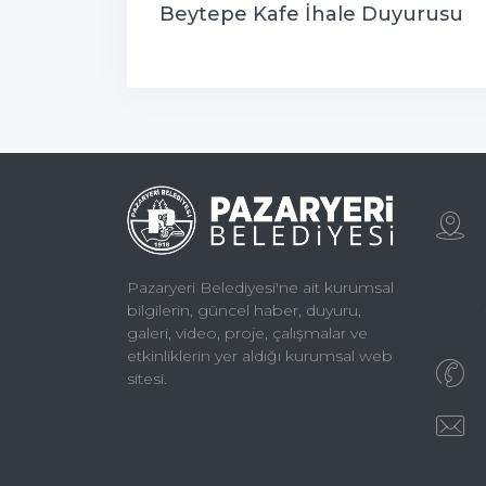
Beytepe Kafe İhale Duyurusu
Pazaryeri Belediyesi'ne ait kurumsal
bilgilerin, güncel haber, duyuru,
galeri, video, proje, çalışmalar ve
etkinliklerin yer aldığı kurumsal web
sitesi.