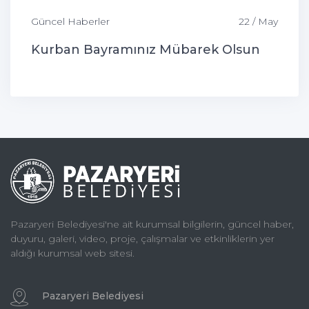
Güncel Haberler
22 / May
Kurban Bayramınız Mübarek Olsun
Pazaryeri Belediyesi'ne ait kurumsal bilgilerin, güncel haber,
duyuru, galeri, video, proje, çalışmalar ve etkinliklerin yer
aldığı kurumsal web sitesi.
Pazaryeri Belediyesi