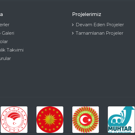
a
Projelerimiz
rler
Devam Eden Projeler
 Galeri
Tamamlanan Projeler
olar
nlik Takvimi
rular