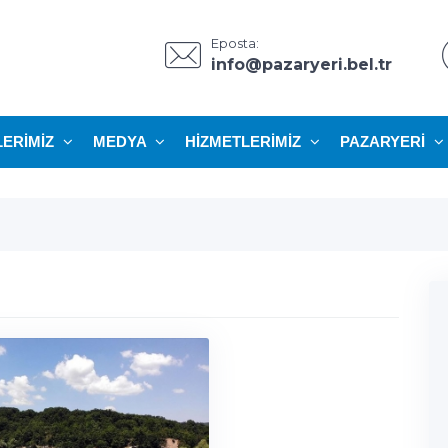
Eposta:
info@pazaryeri.bel.tr
LERIMIZ
MEDYA
HIZMETLERIMIZ
PAZARYERI