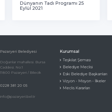
Dünyanın Tadı Programı 25
Eylül 2021
Kurumsal
Pazaryeri Belediyesi
Teşkilat Şeması
Doğanlar mahallesi. Bursa
Belediye Meclisi
Caddesi. No:1
11800 Pazaryeri / Bilecik
Eski Belediye Başkanları
Vizyon - Misyon - İlkeler
0228 381 20 05
Meclis Kararları
info@pazaryeri.bel.tr