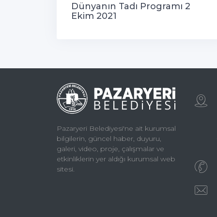
Dünyanın Tadı Programı 2
Ekim 2021
Pazaryeri Belediyesi'ne ait kurumsal
bilgilerin, güncel haber, duyuru,
galeri, video, proje, çalışmalar ve
etkinliklerin yer aldığı kurumsal web
sitesi.