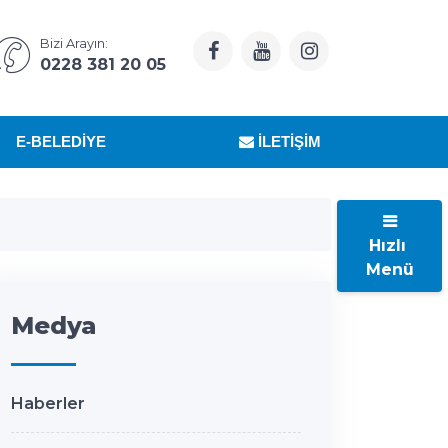
Bizi Arayın:
0228 381 20 05
E-BELEDIYE
İLETIŞIM
Hızlı
Menü
Medya
Haberler