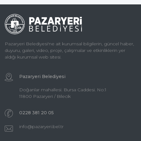
Pazaryeri Belediyesi'ne ait kurumsal bilgilerin, güncel haber,
duyuru, galeri, video, proje, çalışmalar ve etkinliklerin yer
aldığı kurumsal web sitesi.
Pazaryeri Belediyesi
Doğanlar mahallesi. Bursa Caddesi. No:1
11800 Pazaryeri / Bilecik
0228 381 20 05
info@pazaryeri.bel.tr