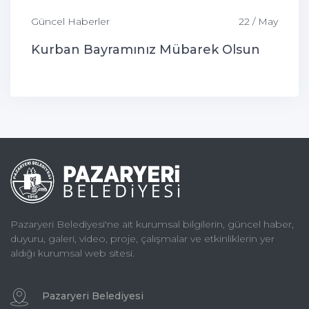
Güncel Haberler
22 / May
Kurban Bayramınız Mübarek Olsun
Pazaryeri Belediyesi'ne ait kurumsal bilgilerin, güncel haber,
duyuru, galeri, video, proje, çalışmalar ve etkinliklerin yer
aldığı kurumsal web sitesi.
Pazaryeri Belediyesi