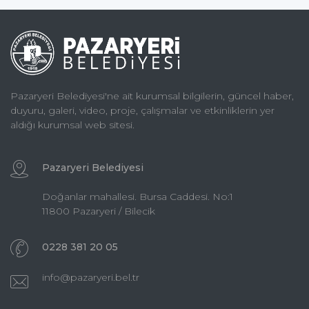
Pazaryeri Belediyesi'ne ait kurumsal bilgilerin, güncel haber,
duyuru, galeri, video, proje, çalışmalar ve etkinliklerin yer
aldığı kurumsal web sitesi.
Pazaryeri Belediyesi
Doğanlar mahallesi. Bursa Caddesi. No:1
11800 Pazaryeri / Bilecik
0228 381 20 05
info@pazaryeri.bel.tr