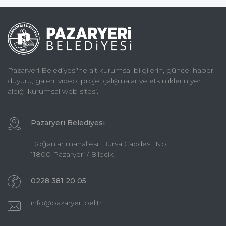
Pazaryeri Belediyesi'ne ait kurumsal bilgilerin, güncel haber,
duyuru, galeri, video, proje, çalışmalar ve etkinliklerin yer
aldığı kurumsal web sitesi.
Pazaryeri Belediyesi
Doğanlar mahallesi. Bursa Caddesi. No:1
11800 Pazaryeri / Bilecik
0228 381 20 05
info@pazaryeri.bel.tr