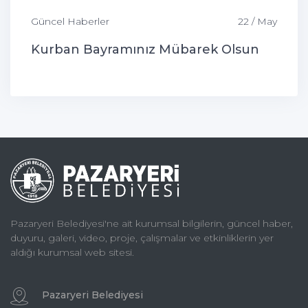
Güncel Haberler
22 / May
Kurban Bayramınız Mübarek Olsun
Pazaryeri Belediyesi'ne ait kurumsal bilgilerin, güncel haber,
duyuru, galeri, video, proje, çalışmalar ve etkinliklerin yer
aldığı kurumsal web sitesi.
Pazaryeri Belediyesi