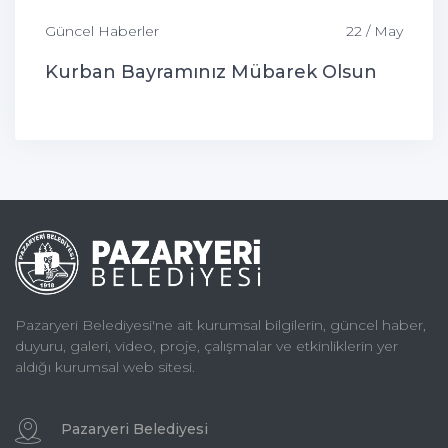
Güncel Haberler
22 / May
Kurban Bayramınız Mübarek Olsun
Pazaryeri Belediyesi'ne ait kurumsal bilgilerin, güncel haber,
duyuru, galeri, video, proje, çalışmalar ve etkinliklerin yer
aldığı kurumsal web sitesi.
Pazaryeri Belediyesi