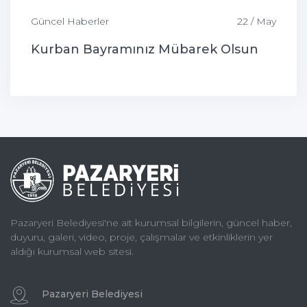
Güncel Haberler
22 / May
Kurban Bayramınız Mübarek Olsun
Pazaryeri Belediyesi'ne ait kurumsal bilgilerin, güncel haber,
duyuru, galeri, video, proje, çalışmalar ve etkinliklerin yer
aldığı kurumsal web sitesi.
Pazaryeri Belediyesi