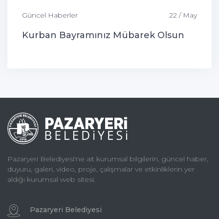
Güncel Haberler
22 / May
Kurban Bayramınız Mübarek Olsun
Pazaryeri Belediyesi'ne ait kurumsal bilgilerin, güncel haber,
duyuru, galeri, video, proje, çalışmalar ve etkinliklerin yer
aldığı kurumsal web sitesi.
Pazaryeri Belediyesi