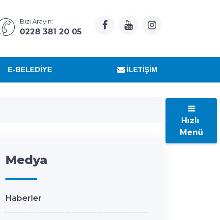
Bizi Arayın:
0228 381 20 05
E-BELEDIYE
İLETIŞIM
Hızlı
Menü
Medya
Haberler