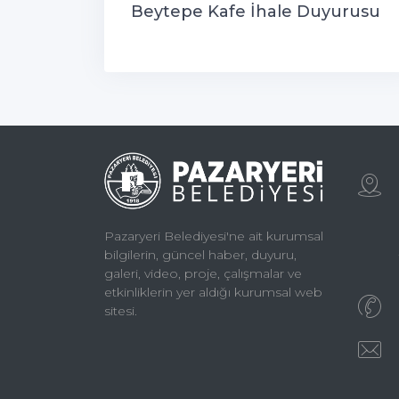
Beytepe Kafe İhale Duyurusu
Pazaryeri Belediyesi'ne ait kurumsal
bilgilerin, güncel haber, duyuru,
galeri, video, proje, çalışmalar ve
etkinliklerin yer aldığı kurumsal web
sitesi.