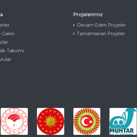
a
Projelerimiz
rler
Devam Eden Projeler
 Galeri
Tamamlanan Projeler
olar
nlik Takvimi
rular