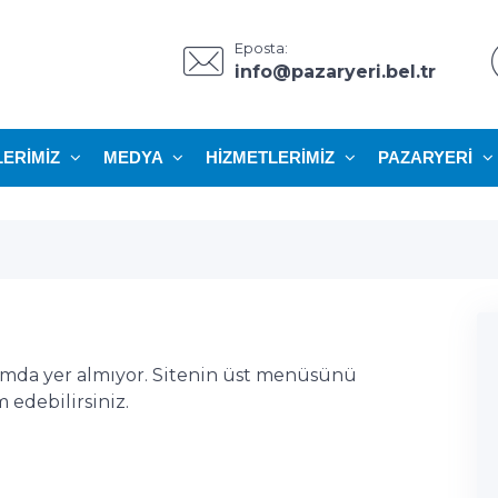
Eposta:
info@pazaryeri.bel.tr
LERIMIZ
MEDYA
HIZMETLERIMIZ
PAZARYERI
ımda yer almıyor. Sitenin üst menüsünü
edebilirsiniz.