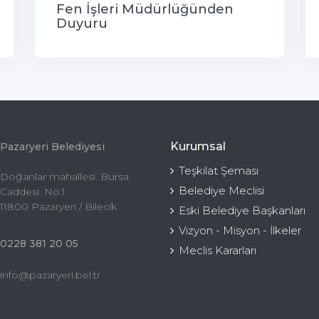
Fen İşleri Müdürlüğünden
Duyuru
Kurumsal
Pazaryeri Belediyesi
Teşkilat Şeması
Doğanlar mahallesi. Bursa
Belediye Meclisi
Caddesi. No:1
11800 Pazaryeri / Bilecik
Eski Belediye Başkanları
Vizyon - Misyon - İlkeler
0228 381 20 05
Meclis Kararları
info@pazaryeri.bel.tr