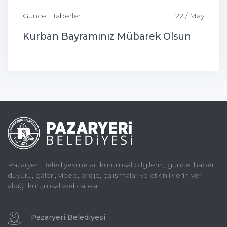
Güncel Haberler
22 / May
Kurban Bayramınız Mübarek Olsun
Pazaryeri Belediyesi'ne ait kurumsal bilgilerin, güncel haber,
duyuru, galeri, video, proje, çalışmalar ve etkinliklerin yer
aldığı kurumsal web sitesi.
Pazaryeri Belediyesi