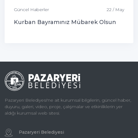
Güncel Haberler
22 / May
Kurban Bayramınız Mübarek Olsun
Pazaryeri Belediyesi'ne ait kurumsal bilgilerin, güncel haber,
duyuru, galeri, video, proje, çalışmalar ve etkinliklerin yer
aldığı kurumsal web sitesi.
Pazaryeri Belediyesi