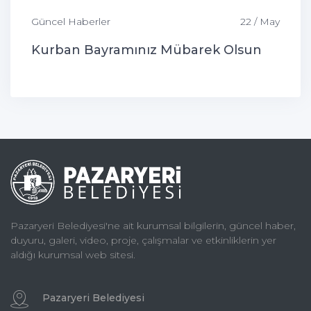
Güncel Haberler
22 / May
Kurban Bayramınız Mübarek Olsun
Pazaryeri Belediyesi'ne ait kurumsal bilgilerin, güncel haber,
duyuru, galeri, video, proje, çalışmalar ve etkinliklerin yer
aldığı kurumsal web sitesi.
Pazaryeri Belediyesi