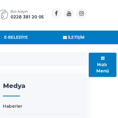
Bizi Arayın:
0228 381 20 05
E-BELEDIYE
İLETIŞIM
Hızlı
Menü
Medya
Haberler