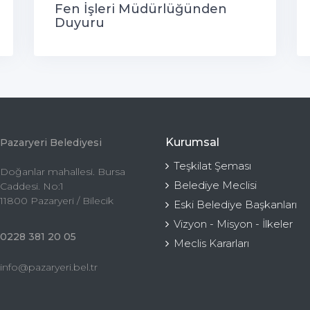
Fen İşleri Müdürlüğünden
Duyuru
Kurumsal
Pazaryeri Belediyesi
Teşkilat Şeması
Doğanlar mahallesi. Bursa
Belediye Meclisi
Caddesi. No:1
11800 Pazaryeri / Bilecik
Eski Belediye Başkanları
Vizyon - Misyon - İlkeler
0228 381 20 05
Meclis Kararları
info@pazaryeri.bel.tr