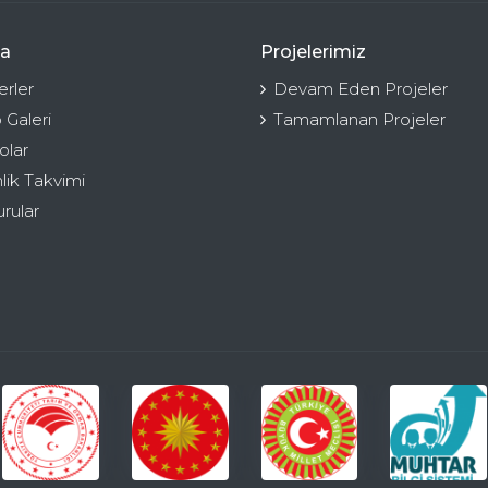
a
Projelerimiz
rler
Devam Eden Projeler
 Galeri
Tamamlanan Projeler
olar
nlik Takvimi
rular