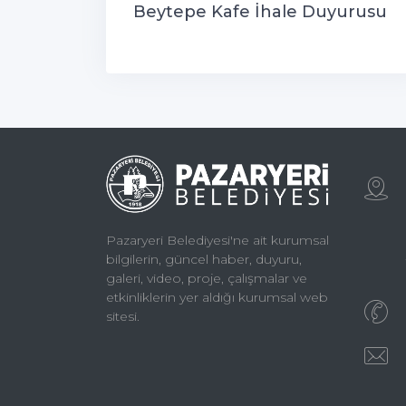
Beytepe Kafe İhale Duyurusu
Pazaryeri Belediyesi'ne ait kurumsal
bilgilerin, güncel haber, duyuru,
galeri, video, proje, çalışmalar ve
etkinliklerin yer aldığı kurumsal web
sitesi.