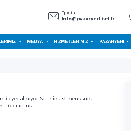
Eposta:
info@pazaryeri.bel.tr
LERIMIZ
MEDYA
HIZMETLERIMIZ
PAZARYERI
ımda yer almıyor. Sitenin üst menüsünü
edebilirsiniz.