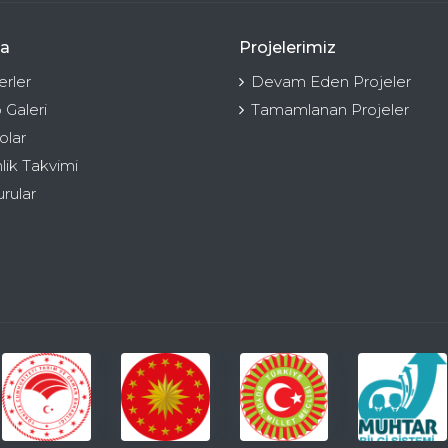
a
Projelerimiz
rler
Devam Eden Projeler
 Galeri
Tamamlanan Projeler
olar
nlik Takvimi
rular