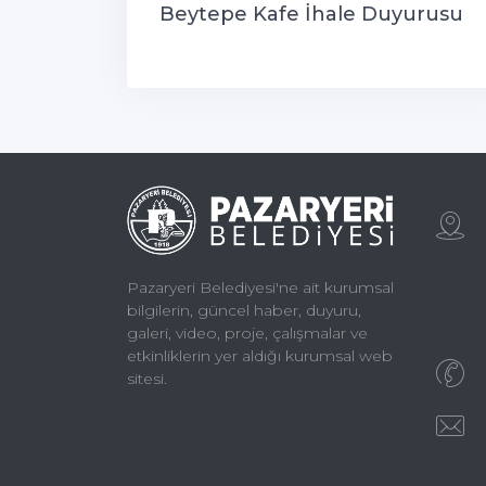
Beytepe Kafe İhale Duyurusu
Pazaryeri Belediyesi'ne ait kurumsal
bilgilerin, güncel haber, duyuru,
galeri, video, proje, çalışmalar ve
etkinliklerin yer aldığı kurumsal web
sitesi.