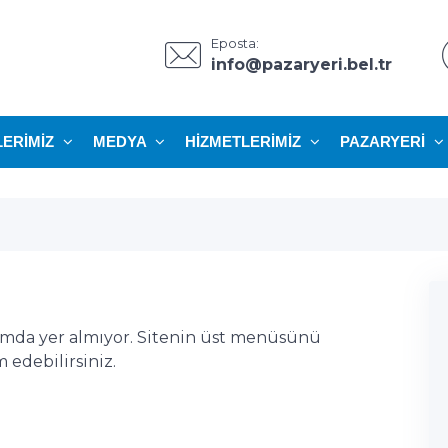
Eposta:
info@pazaryeri.bel.tr
LERIMIZ
MEDYA
HIZMETLERIMIZ
PAZARYERI
ımda yer almıyor. Sitenin üst menüsünü
edebilirsiniz.