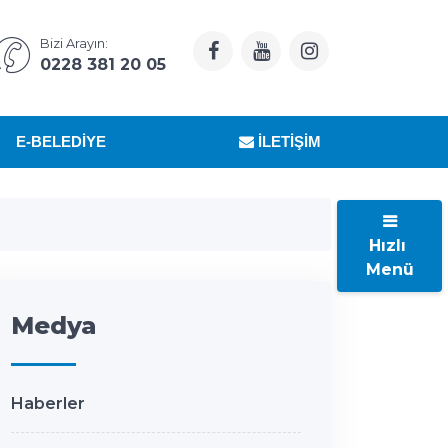
Bizi Arayın:
0228 381 20 05
E-BELEDIYE
İLETIŞIM
Hızlı
Menü
Medya
Haberler