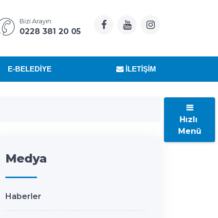
Bizi Arayın:
0228 381 20 05
E-BELEDIYE
İLETIŞIM
Hızlı
Menü
Medya
Haberler