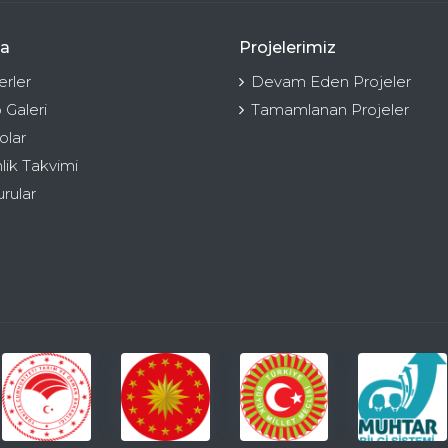
a
Projelerimiz
rler
Devam Eden Projeler
 Galeri
Tamamlanan Projeler
olar
nlik Takvimi
rular