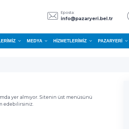
Eposta:
info@pazaryeri.bel.tr
LERIMIZ
MEDYA
HIZMETLERIMIZ
PAZARYERI
ımda yer almıyor. Sitenin üst menüsünü
edebilirsiniz.