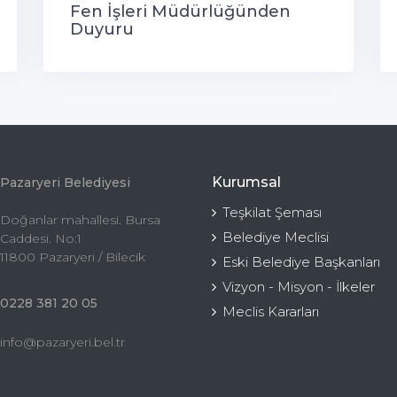
Fen İşleri Müdürlüğünden
Duyuru
Kurumsal
Pazaryeri Belediyesi
Teşkilat Şeması
Doğanlar mahallesi. Bursa
Belediye Meclisi
Caddesi. No:1
11800 Pazaryeri / Bilecik
Eski Belediye Başkanları
Vizyon - Misyon - İlkeler
0228 381 20 05
Meclis Kararları
info@pazaryeri.bel.tr