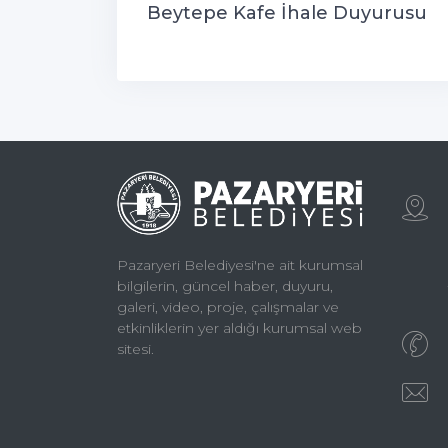
Beytepe Kafe İhale Duyurusu
Pazaryeri Belediyesi'ne ait kurumsal
bilgilerin, güncel haber, duyuru,
galeri, video, proje, çalışmalar ve
etkinliklerin yer aldığı kurumsal web
sitesi.