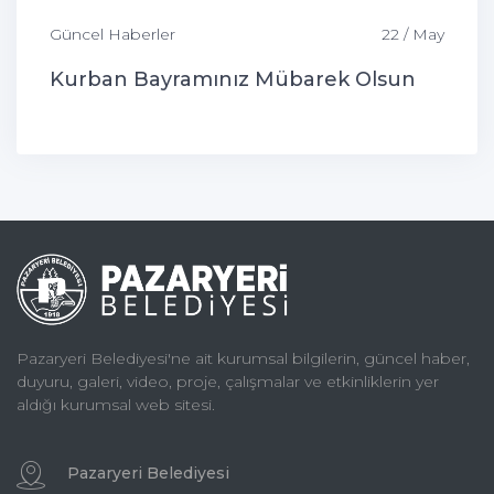
Güncel Haberler
22 / May
Kurban Bayramınız Mübarek Olsun
Pazaryeri Belediyesi'ne ait kurumsal bilgilerin, güncel haber,
duyuru, galeri, video, proje, çalışmalar ve etkinliklerin yer
aldığı kurumsal web sitesi.
Pazaryeri Belediyesi