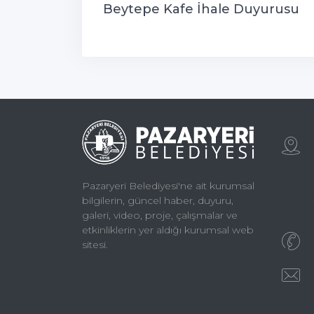
Beytepe Kafe İhale Duyurusu
Pazaryeri Belediyesi'ne ait kurumsal
bilgilerin, güncel haber, duyuru,
galeri, video, proje, çalışmalar ve
etkinliklerin yer aldığı kurumsal web
sitesi.