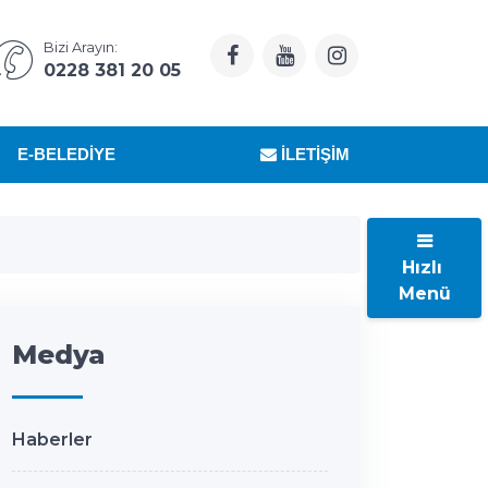
Bizi Arayın:
0228 381 20 05
E-BELEDIYE
İLETIŞIM
Hızlı
Menü
Medya
Haberler