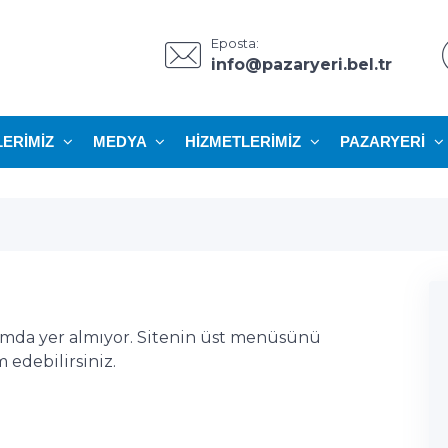
Eposta:
info@pazaryeri.bel.tr
LERIMIZ
MEDYA
HIZMETLERIMIZ
PAZARYERI
ımda yer almıyor. Sitenin üst menüsünü
edebilirsiniz.