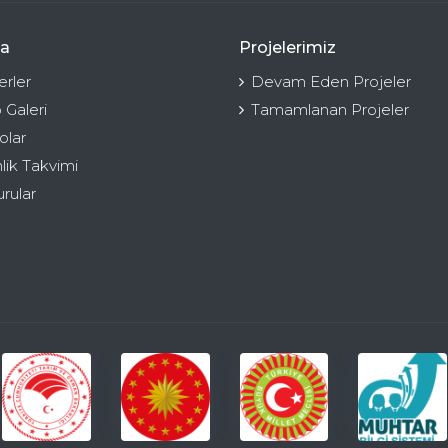
a
Projelerimiz
rler
Devam Eden Projeler
 Galeri
Tamamlanan Projeler
olar
nlik Takvimi
rular