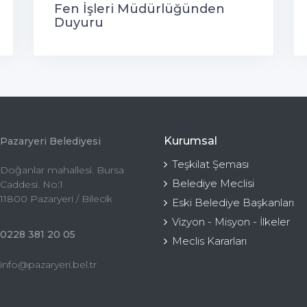
Fen İşleri Müdürlüğünden
Duyuru
Kurumsal
Pazaryeri Belediyesi
Teşkilat Şeması
Doğanlar mahallesi. Bursa
Belediye Meclisi
Caddesi. No:1
11800 Pazaryeri / Bilecik
Eski Belediye Başkanları
Vizyon - Misyon - İlkeler
0228 381 20 05
Meclis Kararları
info@pazaryeri.bel.tr