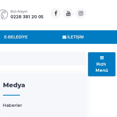
Bizi Arayın:
0228 381 20 05
E-BELEDIYE
İLETIŞIM
Hızlı
Menü
Medya
Haberler