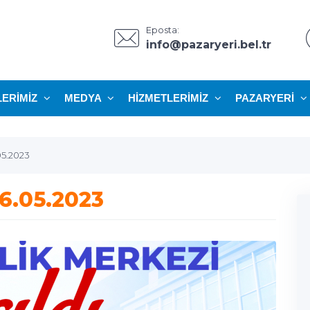
Eposta:
info@pazaryeri.bel.tr
LERIMIZ
MEDYA
HIZMETLERIMIZ
PAZARYERI
05.2023
6.05.2023