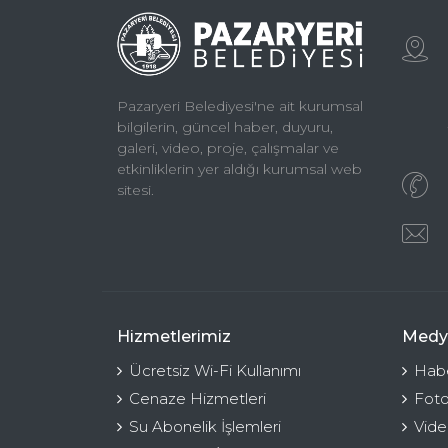
Pazaryeri Belediyesi'ne ait kurumsal
bilgilerin, güncel haber, duyuru,
galeri, video, proje, çalışmalar ve
etkinliklerin yer aldığı kurumsal web
sitesi.
Hizmetlerimiz
Medy
Ücretsiz Wi-Fi Kullanımı
Habe
Cenaze Hizmetleri
Foto
Su Abonelik İşlemleri
Vide