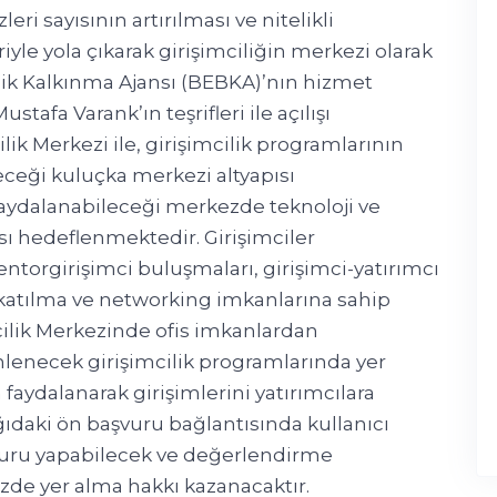
ri sayısının artırılması ve nitelikli
riyle yola çıkarak girişimciliğin merkezi olarak
cik Kalkınma Ajansı (BEBKA)’nın hizmet
tafa Varank’ın teşrifleri ile açılışı
ik Merkezi ile, girişimcilik programlarının
leceği kuluçka merkezi altyapısı
faydalanabileceği merkezde teknoloji ve
sı hedeflenmektedir. Girişimciler
entorgirişimci buluşmaları, girişimci-yatırımcı
 katılma ve networking imkanlarına sahip
cilik Merkezinde ofis imkanlardan
enecek girişimcilik programlarında yer
aydalanarak girişimlerini yatırımcılara
ıdaki ön başvuru bağlantısında kullanıcı
şvuru yapabilecek ve değerlendirme
zde yer alma hakkı kazanacaktır.