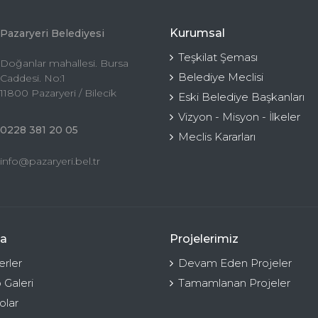
Kurumsal
Pazaryeri Belediyesi
Teşkilat Şeması
Doğanlar mahallesi. Bursa
Belediye Meclisi
Caddesi. No:1
11800 Pazaryeri / Bilecik
Eski Belediye Başkanları
Vizyon - Misyon - İlkeler
0228 381 20 05
Meclis Kararları
info@pazaryeri.bel.tr
a
Projelerimiz
rler
Devam Eden Projeler
 Galeri
Tamamlanan Projeler
olar