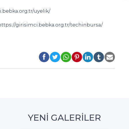
i.bebka.org.tr/uyelik/
: https://girisimci.bebka.org.tr/techinbursa/
YENİ GALERİLER