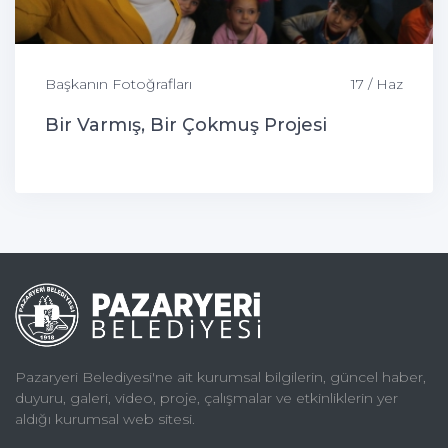
Başkanın Fotoğrafları
17 / Haz
Bir Varmış, Bir Çokmuş Projesi
Pazaryeri Belediyesi'ne ait kurumsal bilgilerin, güncel haber,
duyuru, galeri, video, proje, çalışmalar ve etkinliklerin yer
aldığı kurumsal web sitesi.