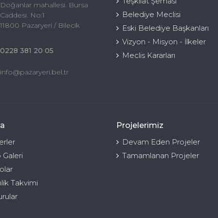
Teşkilat Şeması
Doğanlar mahallesi. Bursa
Belediye Meclisi
Caddesi. No:1
11800 Pazaryeri / Bilecik
Eski Belediye Başkanları
Vizyon - Misyon - İlkeler
0228 381 20 05
Meclis Kararları
info@pazaryeri.bel.tr
a
Projelerimiz
rler
Devam Eden Projeler
 Galeri
Tamamlanan Projeler
olar
nlik Takvimi
rular