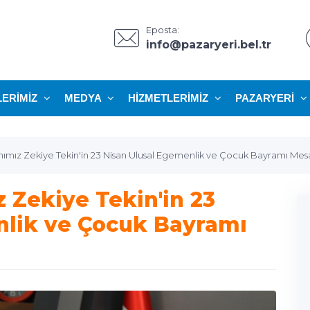
Eposta:
info@pazaryeri.bel.tr
LERIMIZ
MEDYA
HIZMETLERIMIZ
PAZARYERI
ımız Zekiye Tekin'in 23 Nisan Ulusal Egemenlik ve Çocuk Bayramı Mesa
 Zekiye Tekin'in 23
nlik ve Çocuk Bayramı