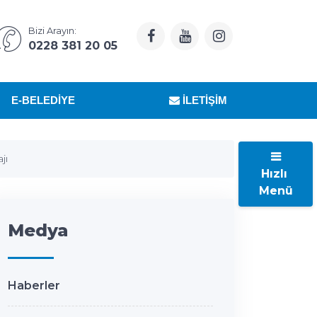
Bizi Arayın:
0228 381 20 05
E-BELEDIYE
İLETIŞIM
jı
Hızlı
Menü
Medya
Haberler