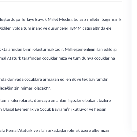
oluşturduğu Türkiye Büyük Millet Meclisi, bu aziz milletin bağımsızlık
 gidilen yolda tüm inanç ve düşünceler TBMM çatısı altında ele
talarından birini oluşturmaktadır. Milli egemenliğin ilan edildiği
emal Atatürk tarafından çocuklarımıza ve tüm dünya çocuklarına
da dünyada çocuklara armağan edilen ilk ve tek bayramdır.
eceğimizin mimarı olacaktır.
emsilcileri olarak, dünyaya en anlamlı gözlerle bakan, bizlere
n Ulusal Egemenlik ve Çocuk Bayramı’nı kutluyor ve hepsini
a Kemal Atatürk ve silah arkadaşları olmak üzere ülkemizin