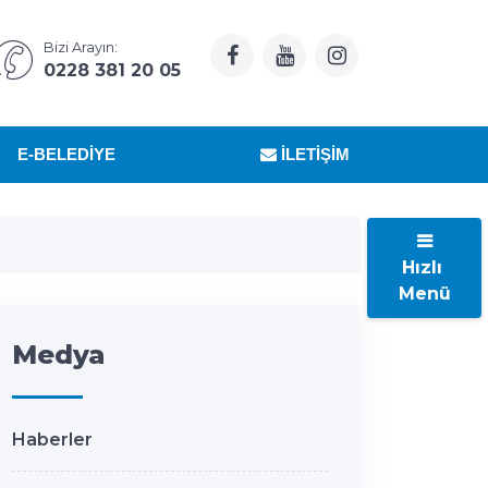
Bizi Arayın:
0228 381 20 05
E-BELEDIYE
İLETIŞIM
Hızlı
Menü
Medya
Haberler