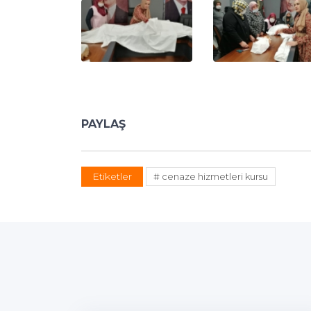
PAYLAŞ
Etiketler
# cenaze hizmetleri kursu