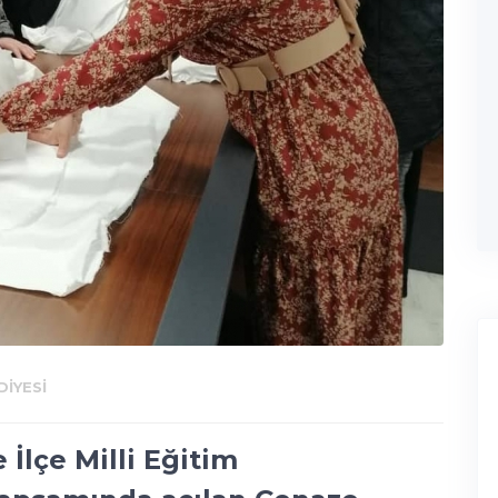
IYESI
İlçe Milli Eğitim