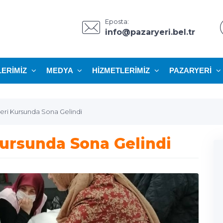
Eposta:
info@pazaryeri.bel.tr
LERIMIZ
MEDYA
HIZMETLERIMIZ
PAZARYERI
ri Kursunda Sona Gelindi
ursunda Sona Gelindi