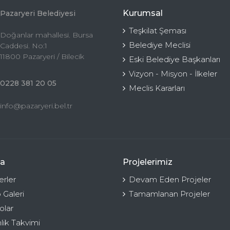
Kurumsal
Pazaryeri Belediyesi
Teşkilat Şeması
Doğanlar mahallesi. Bursa
Belediye Meclisi
Caddesi. No:1
11800 Pazaryeri / Bilecik
Eski Belediye Başkanları
Vizyon - Misyon - İlkeler
0228 381 20 05
Meclis Kararları
info@pazaryeri.bel.tr
a
Projelerimiz
rler
Devam Eden Projeler
 Galeri
Tamamlanan Projeler
olar
nlik Takvimi