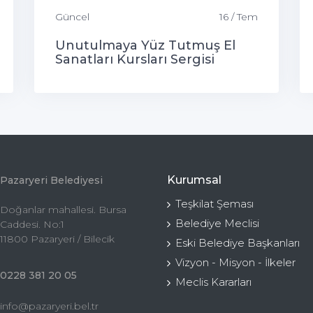
Güncel
16 / Tem
Unutulmaya Yüz Tutmuş El
Sanatları Kursları Sergisi
Kurumsal
Pazaryeri Belediyesi
Teşkilat Şeması
Doğanlar mahallesi. Bursa
Belediye Meclisi
Caddesi. No:1
11800 Pazaryeri / Bilecik
Eski Belediye Başkanları
Vizyon - Misyon - İlkeler
0228 381 20 05
Meclis Kararları
info@pazaryeri.bel.tr