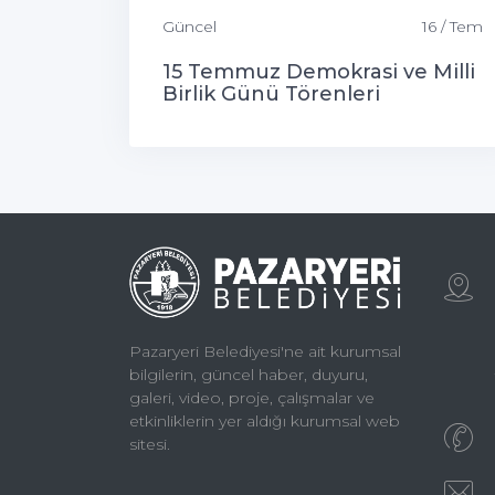
Güncel
16 / Tem
15 Temmuz Demokrasi ve Milli
Birlik Günü Törenleri
Pazaryeri Belediyesi'ne ait kurumsal
bilgilerin, güncel haber, duyuru,
galeri, video, proje, çalışmalar ve
etkinliklerin yer aldığı kurumsal web
sitesi.