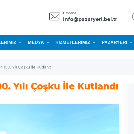
Eposta:
info@pazaryeri.bel.tr
LERIMIZ
MEDYA
HIZMETLERIMIZ
PAZARYERI
 100. Yılı Çoşku İle Kutlandı
. Yılı Çoşku İle Kutlandı