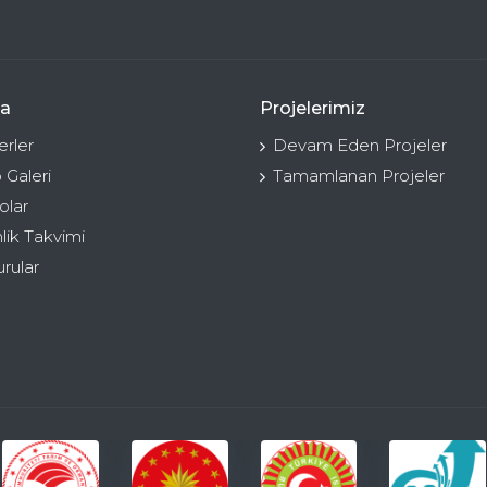
a
Projelerimiz
rler
Devam Eden Projeler
 Galeri
Tamamlanan Projeler
olar
nlik Takvimi
rular