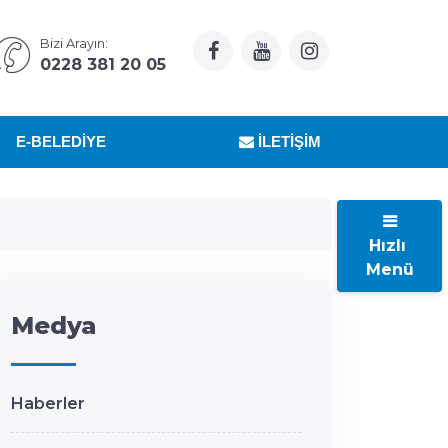
Bizi Arayın:
0228 381 20 05
E-BELEDIYE
İLETIŞIM
Hızlı
Menü
Medya
Haberler