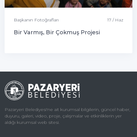
Başkanın Fotoğrafları
17 / Haz
Bir Varmış, Bir Çokmuş Projesi
Pazaryeri Belediyesi'ne ait kurumsal bilgilerin, güncel haber,
duyuru, galeri, video, proje, çalışmalar ve etkinliklerin yer
aldığı kurumsal web sitesi.