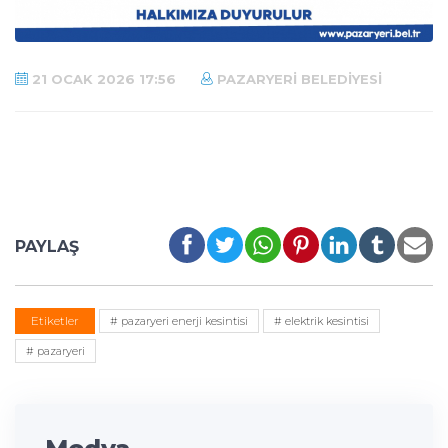
21 OCAK 2026 17:56
PAZARYERI BELEDIYESI
PAYLAŞ
Etiketler
# pazaryeri enerji kesintisi
# elektrik kesintisi
# pazaryeri