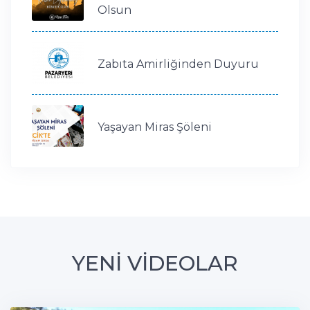
Olsun
Zabıta Amirliğinden Duyuru
Yaşayan Miras Şöleni
YENİ VİDEOLAR