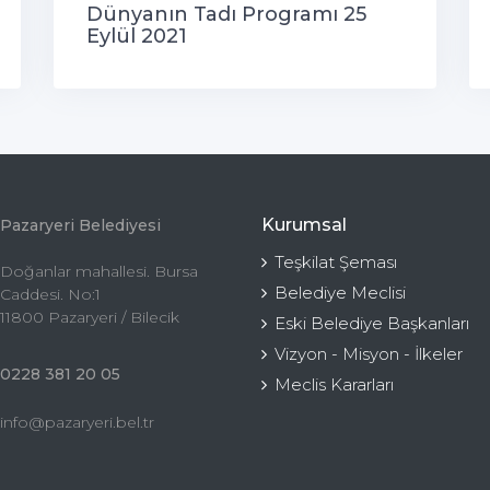
Dünyanın Tadı Programı 25
Eylül 2021
Kurumsal
Pazaryeri Belediyesi
Teşkilat Şeması
Doğanlar mahallesi. Bursa
Belediye Meclisi
Caddesi. No:1
11800 Pazaryeri / Bilecik
Eski Belediye Başkanları
Vizyon - Misyon - İlkeler
0228 381 20 05
Meclis Kararları
info@pazaryeri.bel.tr