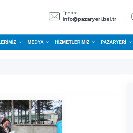
Eposta:
info@pazaryeri.bel.tr
LERIMIZ
MEDYA
HIZMETLERIMIZ
PAZARYERI