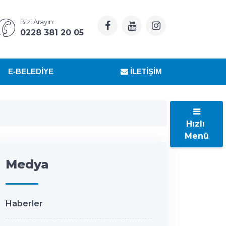
Bizi Arayın:
0228 381 20 05
E-BELEDIYE
İLETIŞIM
Hızlı
Menü
Medya
Haberler