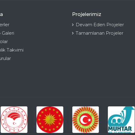
a
Projelerimiz
rler
Devam Eden Projeler
 Galeri
Tamamlanan Projeler
olar
nlik Takvimi
rular