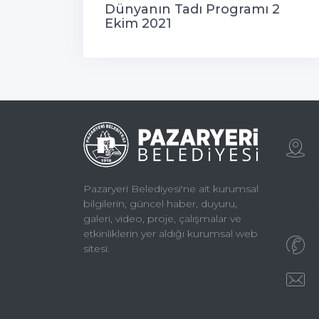
Dünyanın Tadı Programı 2
Ekim 2021
Pazaryeri Belediyesi'ne ait kurumsal
bilgilerin, güncel haber, duyuru,
galeri, video, proje, çalışmalar ve
etkinliklerin yer aldığı kurumsal web
sitesi.