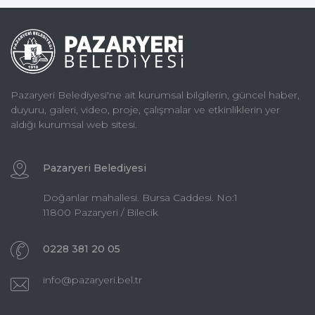
Pazaryeri Belediyesi'ne ait kurumsal bilgilerin, güncel haber,
duyuru, galeri, video, proje, çalışmalar ve etkinliklerin yer
aldığı kurumsal web sitesi.
Pazaryeri Belediyesi
Doğanlar mahallesi. Bursa Caddesi. No:1
11800 Pazaryeri / Bilecik
0228 381 20 05
info@pazaryeri.bel.tr