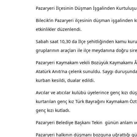
Pazaryeri İlçesinin Düşman İşgalinden Kurtuluşun
Bilecik’in Pazaryeri ilçesinin düşman işgalinden 
etkinlikler düzenlendi.
Sabah saat 10,30 da İlçe şehitliğinden kamu kuru
gruplarının araçları ile ilçe meydanına doğru sir
Pazaryeri Kaymakam vekili Bozüyük Kaymakamı Âd
Atatürk Anıtı’na çelenk sunuldu. Saygı duruşund
kurban kesildi, dualar edildi.
Avcılar ve atıcılar kulübü üyelerince genç kızı d
kurtarılan genç kız Türk Bayrağını Kaymakam Özt
genç kızı kutladı.
Pazaryeri Belediye Başkanı Tekin günün anlam v
Pazaryeri halkının düşmanı bozguna uğrattığı gün