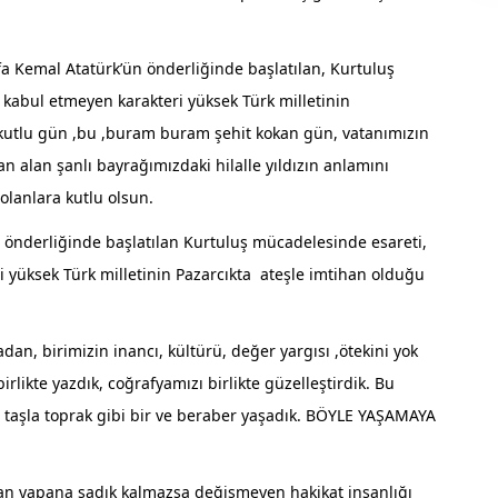
Kemal Atatürk’ün önderliğinde başlatılan, Kurtuluş
kabul etmeyen karakteri yüksek Türk milletinin
kutlu gün ,bu ,buram buram şehit kokan gün, vatanımızın
an alan şanlı bayrağımızdaki hilalle yıldızın anlamını
 olanlara kutlu olsun.
nderliğinde başlatılan Kurtuluş mücadelesinde esareti,
 yüksek Türk milletinin Pazarcıkta ateşle imtihan olduğu
n, birimizin inancı, kültürü, değer yargısı ,ötekini yok
rlikte yazdık, coğrafyamızı birlikte güzelleştirdik. Bu
k, taşla toprak gibi bir ve beraber yaşadık. BÖYLE YAŞAMAYA
an yapana sadık kalmazsa değişmeyen hakikat insanlığı