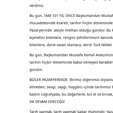
verdiniz.
Bu gün, TAM 101 YIL ÖNCE Başkumandan Mustafa 
mücadelesinde esareti, tarihin hiçbir döneminde 
Pazaryerinde ateşle imtihan olduğu gündür. Bu 
kıymetini bilenlere, rengini şehitlerimizin kanınd
bilenlere, derdi vatan olanlara, derdi Türk Milleti
Bu gün, Başkumandan Mustafa Kemal Atatürk’ün ö
tarihin hiçbir döneminde kabul etmeyen karakteri
gündür.
BİZLER PAZARYERİNDE Birimiz diğerimizi dışlamada
etmeden; sevgi, saygı, hoşgörü içinde tarihimizi bi
kadim coğrafyada, bu değerlerle; biz et ve tırna
DA DEVAM EDECEĞİZ
Tarih yazmak, tarih yapmak’ kadar mühimdir. Yaz