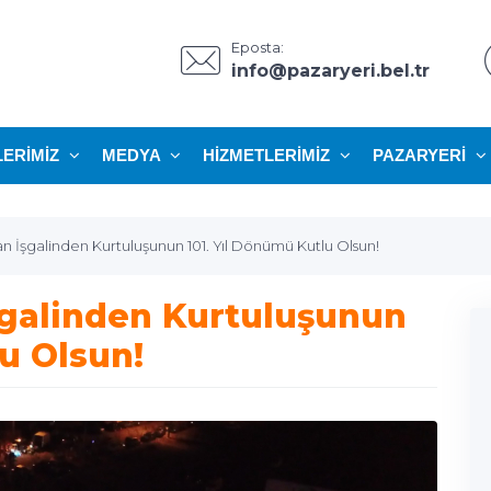
Eposta:
info@pazaryeri.bel.tr
LERIMIZ
MEDYA
HIZMETLERIMIZ
PAZARYERI
n İşgalinden Kurtuluşunun 101. Yıl Dönümü Kutlu Olsun!
şgalinden Kurtuluşunun
u Olsun!