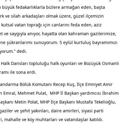
nı büyük fedakarlıklarla bizlere armağan eden, başta
k ve silah arkadaşları olmak üzere, güzel ilçemizin
utsal vatan toprağı için canlarını feda eden, aziz
t ve saygıyla anıyor, hayatta olan kahraman gazilerimize,
lerine şükranlarımı sunuyorum. 5 eylül kurtuluş bayramımızı
yorum.” dedi.
 Halk Dansları topluluğu halk oyunları ve Bozüyük Osmanlı
amı ile sona erdi.
e Jandarma Bölük Komutanı Recep Kuş, İlçe Emniyet Amir
ttin Emral, Mehmet Pulat, MHP İl Başkan yardımcısı İbrahim
başkanı Metin Polat, MHP İlçe Başkanı Mustafa Tekelioğlu,
ziler ve şehit yakınları, daire amirleri, siyasi parti
eri, mahalle ve köy muhtarları ve vatandaşlar katıldı.