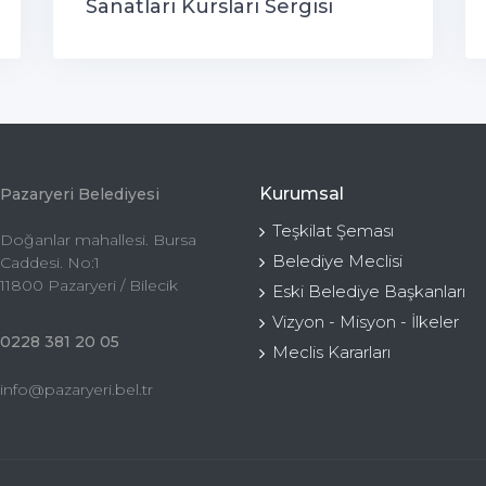
Sanatları Kursları Sergisi
Kurumsal
Pazaryeri Belediyesi
Teşkilat Şeması
Doğanlar mahallesi. Bursa
Belediye Meclisi
Caddesi. No:1
11800 Pazaryeri / Bilecik
Eski Belediye Başkanları
Vizyon - Misyon - İlkeler
0228 381 20 05
Meclis Kararları
info@pazaryeri.bel.tr