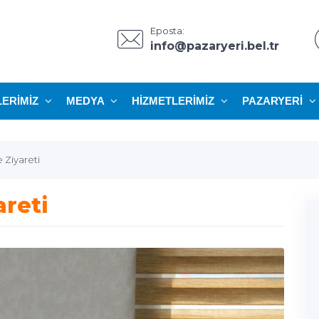
Eposta:
info@pazaryeri.bel.tr
LERIMIZ
MEDYA
HIZMETLERIMIZ
PAZARYERI
 Ziyareti
areti