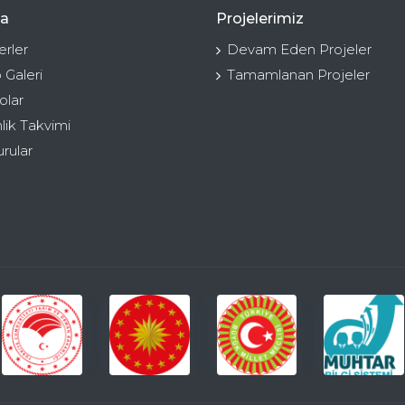
a
Projelerimiz
rler
Devam Eden Projeler
 Galeri
Tamamlanan Projeler
olar
nlik Takvimi
rular