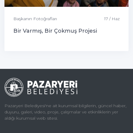
Başkanın Fotoğrafları
17 / Haz
Bir Varmış, Bir Çokmuş Projesi
Pazaryeri Belediyesi'ne ait kurumsal bilgilerin, güncel haber,
duyuru, galeri, video, proje, çalışmalar ve etkinliklerin yer
aldığı kurumsal web sitesi.