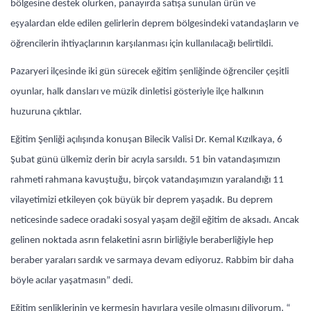
bölgesine destek olurken, panayırda satışa sunulan ürün ve
eşyalardan elde edilen gelirlerin deprem bölgesindeki vatandaşların ve
öğrencilerin ihtiyaçlarının karşılanması için kullanılacağı belirtildi.
Pazaryeri ilçesinde iki gün sürecek eğitim şenliğinde öğrenciler çeşitli
oyunlar, halk dansları ve müzik dinletisi gösteriyle ilçe halkının
huzuruna çıktılar.
Eğitim Şenliği açılışında konuşan Bilecik Valisi Dr. Kemal Kızılkaya, 6
Şubat günü ülkemiz derin bir acıyla sarsıldı. 51 bin vatandaşımızın
rahmeti rahmana kavuştuğu, birçok vatandaşımızın yaralandığı 11
vilayetimizi etkileyen çok büyük bir deprem yaşadık. Bu deprem
neticesinde sadece oradaki sosyal yaşam değil eğitim de aksadı. Ancak
gelinen noktada asrın felaketini asrın birliğiyle beraberliğiyle hep
beraber yaraları sardık ve sarmaya devam ediyoruz. Rabbim bir daha
böyle acılar yaşatmasın” dedi.
Eğitim şenliklerinin ve kermesin hayırlara vesile olmasını diliyorum. “