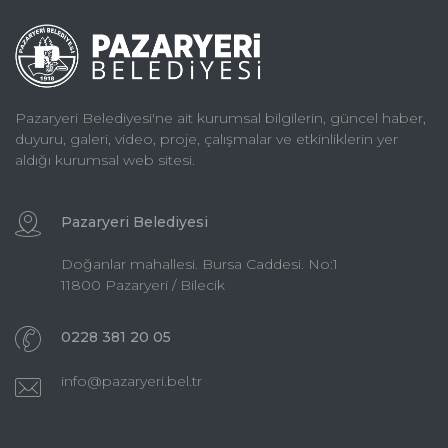
Pazaryeri Belediyesi'ne ait kurumsal bilgilerin, güncel haber,
duyuru, galeri, video, proje, çalışmalar ve etkinliklerin yer
aldığı kurumsal web sitesi.
Pazaryeri Belediyesi
Doğanlar mahallesi. Bursa Caddesi. No:1
11800 Pazaryeri / Bilecik
0228 381 20 05
info@pazaryeri.bel.tr