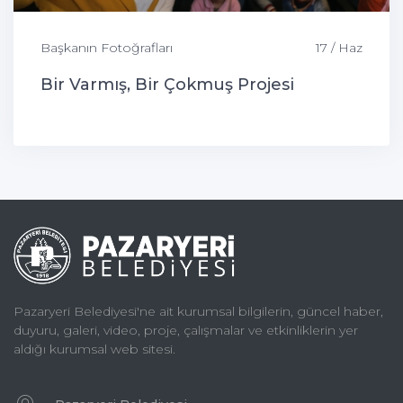
Başkanın Fotoğrafları
17 / Haz
Bir Varmış, Bir Çokmuş Projesi
Pazaryeri Belediyesi'ne ait kurumsal bilgilerin, güncel haber,
duyuru, galeri, video, proje, çalışmalar ve etkinliklerin yer
aldığı kurumsal web sitesi.