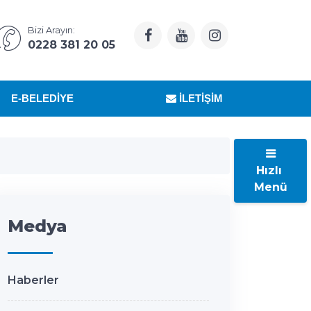
Bizi Arayın:
0228 381 20 05
E-BELEDIYE
İLETIŞIM
Hızlı
Menü
Medya
Haberler