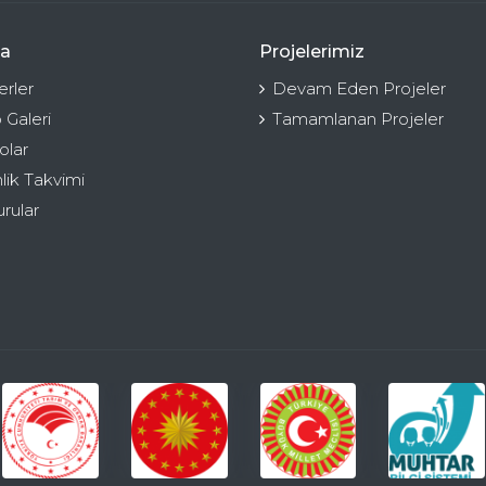
a
Projelerimiz
rler
Devam Eden Projeler
 Galeri
Tamamlanan Projeler
olar
nlik Takvimi
rular