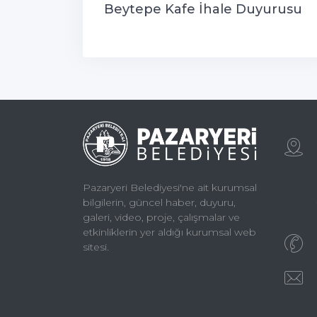
Beytepe Kafe İhale Duyurusu
Pazaryeri Belediyesi'ne ait kurumsal
bilgilerin, güncel haber, duyuru,
galeri, video, proje, çalışmalar ve
etkinliklerin yer aldığı kurumsal web
sitesi.