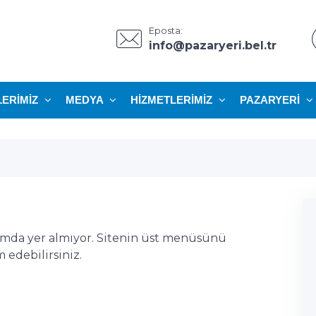
Eposta:
info@pazaryeri.bel.tr
LERIMIZ
MEDYA
HIZMETLERIMIZ
PAZARYERI
ımda yer almıyor. Sitenin üst menüsünü
edebilirsiniz.