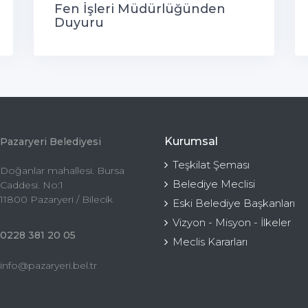
Fen İşleri Müdürlüğünden
Duyuru
Kurumsal
Pazaryeri Belediyesi
Teşkilat Şeması
Doğanlar mahallesi. Bursa
Belediye Meclisi
Caddesi. No:1
11800 Pazaryeri / Bilecik
Eski Belediye Başkanları
Vizyon - Misyon - İlkeler
0228 381 20 05
Meclis Kararları
info@pazaryeri.bel.tr