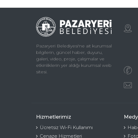
Pazaryeri Belediyesi'ne ait kurumsal
bilgilerin, güncel haber, duyuru,
galeri, video, proje, çalışmalar ve
etkinliklerin yer aldığı kurumsal web
sitesi.
Hizmetlerimiz
Medy
Ücretsiz Wi-Fi Kullanımı
Habe
Cenaze Hizmetleri
Foto