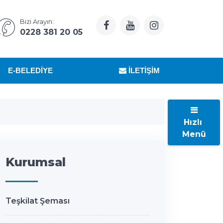
Bizi Arayın:
0228 381 20 05
E-BELEDIYE
İLETIŞIM
Hızlı
Menü
Kurumsal
Teşkilat Şeması