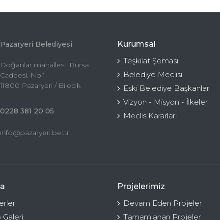
Kurumsal
Pazaryeri Belediyesi
Teşkilat Şeması
Doğanlar mahallesi. Bursa
Belediye Meclisi
Caddesi. No:1
11800 Pazaryeri / Bilecik
Eski Belediye Başkanları
Vizyon - Misyon - İlkeler
0228 381 20 05
Meclis Kararları
info@pazaryeri.bel.tr
a
Projelerimiz
rler
Devam Eden Projeler
 Galeri
Tamamlanan Projeler