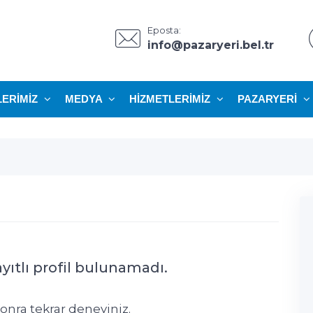
Eposta:
info@pazaryeri.bel.tr
LERIMIZ
MEDYA
HIZMETLERIMIZ
PAZARYERI
yıtlı profil bulunamadı.
onra tekrar deneyiniz.