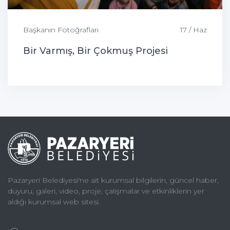
Başkanın Fotoğrafları
17 / Haz
Bir Varmış, Bir Çokmuş Projesi
Pazaryeri Belediyesi'ne ait kurumsal bilgilerin, güncel haber,
duyuru, galeri, video, proje, çalışmalar ve etkinliklerin yer
aldığı kurumsal web sitesi.