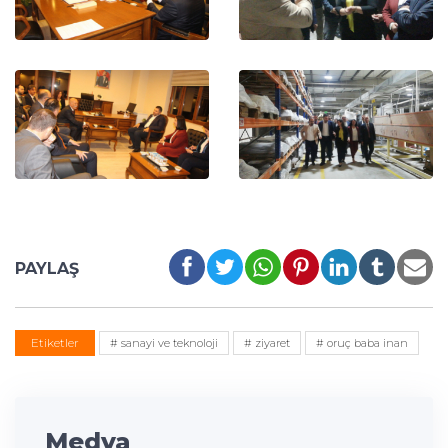
PAYLAŞ
Etiketler
# sanayi ve teknoloji
# ziyaret
# oruç baba inan
Medya