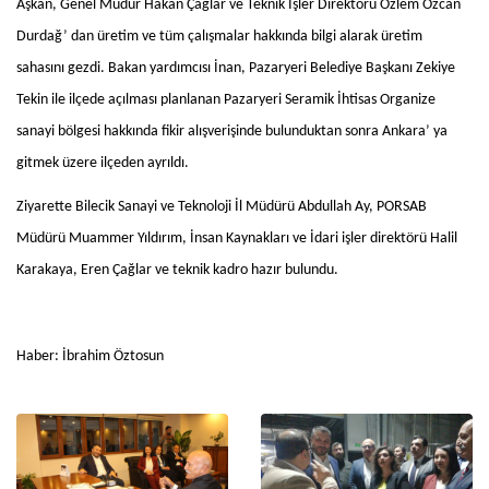
Aşkan, Genel Müdür Hakan Çağlar ve Teknik İşler Direktörü Özlem Özcan
Durdağ’ dan üretim ve tüm çalışmalar hakkında bilgi alarak üretim
sahasını gezdi. Bakan yardımcısı İnan, Pazaryeri Belediye Başkanı Zekiye
Tekin ile ilçede açılması planlanan Pazaryeri Seramik İhtisas Organize
sanayi bölgesi hakkında fikir alışverişinde bulunduktan sonra Ankara’ ya
gitmek üzere ilçeden ayrıldı.
Ziyarette Bilecik Sanayi ve Teknoloji İl Müdürü Abdullah Ay, PORSAB
Müdürü Muammer Yıldırım, İnsan Kaynakları ve İdari işler direktörü Halil
Karakaya, Eren Çağlar ve teknik kadro hazır bulundu.
Haber: İbrahim Öztosun