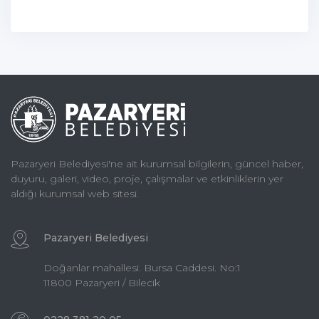
Pazaryeri Belediyesi'ne ait kurumsal bilgilerin, güncel haber,
duyuru, galeri, video, proje, çalışmalar ve etkinliklerin yer
aldığı kurumsal web sitesi.
Pazaryeri Belediyesi
Doğanlar mahallesi. Bursa Caddesi. No:1
11800 Pazaryeri / Bilecik