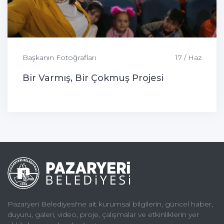
Başkanın Fotoğrafları
17 / Haz
Bir Varmış, Bir Çokmuş Projesi
Pazaryeri Belediyesi'ne ait kurumsal bilgilerin, güncel haber,
duyuru, galeri, video, proje, çalışmalar ve etkinliklerin yer