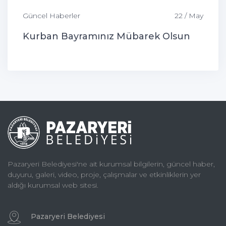
Güncel Haberler
22 / May
Kurban Bayramınız Mübarek Olsun
Pazaryeri Belediyesi'ne ait kurumsal bilgilerin, güncel haber,
duyuru, galeri, video, proje, çalışmalar ve etkinliklerin yer
aldığı kurumsal web sitesi.
Pazaryeri Belediyesi