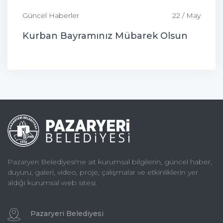
Güncel Haberler
22 / May
Kurban Bayramınız Mübarek Olsun
Pazaryeri Belediyesi'ne ait kurumsal bilgilerin, güncel haber,
duyuru, galeri, video, proje, çalışmalar ve etkinliklerin yer
aldığı kurumsal web sitesi.
Pazaryeri Belediyesi