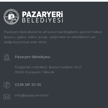
Pazaryeri Belediyesi'ne ait kurumsal bilgilerin, güncel haber,
duyuru, galeri, video, proje, çalışmalar ve etkinliklerin yer
aldığı kurumsal web sitesi.
Pazaryeri Belediyesi
Doğanlar mahallesi. Bursa Caddesi. No:1
11800 Pazaryeri / Bilecik
0228 381 20 05
info@pazaryeri.bel.tr