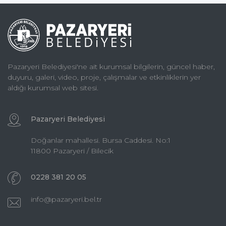
Pazaryeri Belediyesi'ne ait kurumsal bilgilerin, güncel haber,
duyuru, galeri, video, proje, çalışmalar ve etkinliklerin yer
aldığı kurumsal web sitesi.
Pazaryeri Belediyesi
Doğanlar mahallesi. Bursa Caddesi. No:1
11800 Pazaryeri / Bilecik
0228 381 20 05
info@pazaryeri.bel.tr